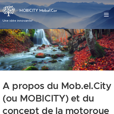
MOBICITY Mob.el.Car
Une idée innovante!
A propos du Mob.el.City
(ou MOBICITY) et du
concept de la motoroue